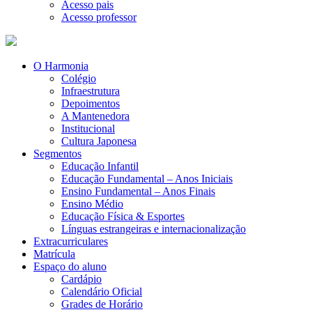
Acesso pais
Acesso professor
O Harmonia
Colégio
Infraestrutura
Depoimentos
A Mantenedora
Institucional
Cultura Japonesa
Segmentos
Educação Infantil
Educação Fundamental – Anos Iniciais
Ensino Fundamental – Anos Finais
Ensino Médio
Educação Física & Esportes
Línguas estrangeiras e internacionalização
Extracurriculares
Matrícula
Espaço do aluno
Cardápio
Calendário Oficial
Grades de Horário