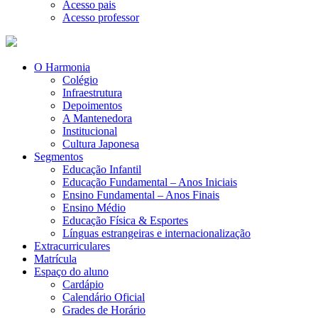
Acesso pais
Acesso professor
O Harmonia
Colégio
Infraestrutura
Depoimentos
A Mantenedora
Institucional
Cultura Japonesa
Segmentos
Educação Infantil
Educação Fundamental – Anos Iniciais
Ensino Fundamental – Anos Finais
Ensino Médio
Educação Física & Esportes
Línguas estrangeiras e internacionalização
Extracurriculares
Matrícula
Espaço do aluno
Cardápio
Calendário Oficial
Grades de Horário