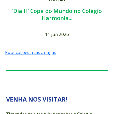
‘Dia H’ Copa do Mundo no Colégio
Harmonia...
11 jun 2026
NAVEGAÇÃO
Publicações mais antigas
POR
POSTS
VENHA NOS VISITAR!
Tire todas as suas dúvidas sobre o Colégio