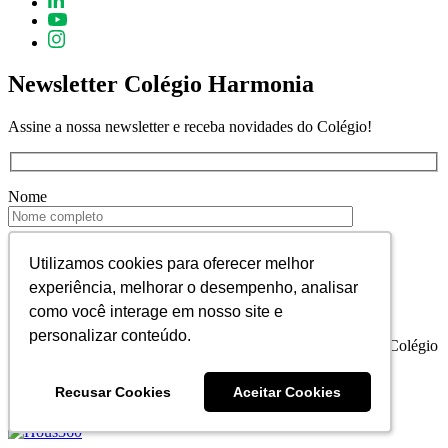
Newsletter Colégio Harmonia
Assine a nossa newsletter e receba novidades do Colégio!
Nome
E-mail
Utilizamos cookies para oferecer melhor
Utilizamos cookies para oferecer melhor
experiência, melhorar o desempenho, analisar
experiência, melhorar o desempenho, analisar
como você interage em nosso site e
como você interage em nosso site e
personalizar conteúdo.
personalizar conteúdo.
Declaro que estou de acordo em receber informativos do Colégio
Harmonia.
Recusar Cookies
Recusar Cookies
Aceitar Cookies
Aceitar Cookies
Colégio Harmonia © 2023. Todos os direitos reservados.