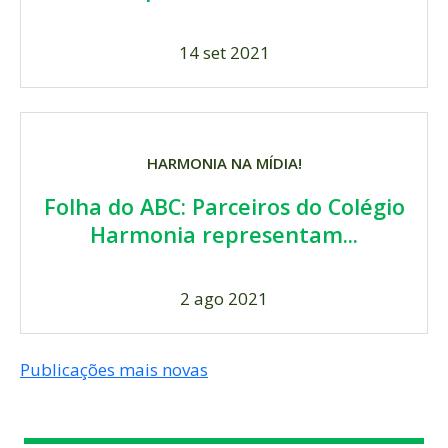
14 set 2021
HARMONIA NA MÍDIA!
Folha do ABC: Parceiros do Colégio
Harmonia representam...
2 ago 2021
NAVEGAÇÃO
Publicações mais novas
POR
POSTS