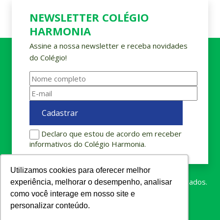
NEWSLETTER COLÉGIO
HARMONIA
Assine a nossa newsletter e receba novidades
do Colégio!
Declaro que estou de acordo em receber
informativos do Colégio Harmonia.
Utilizamos cookies para oferecer melhor
Utilizamos cookies para oferecer melhor
Colégio Harmonia © 2023. Todos os direitos reservados.
experiência, melhorar o desempenho, analisar
experiência, melhorar o desempenho, analisar
como você interage em nosso site e
como você interage em nosso site e
personalizar conteúdo.
personalizar conteúdo.