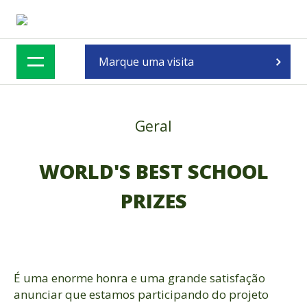
Skip
to
content
Marque uma visita
Geral
WORLD'S BEST SCHOOL
PRIZES
É uma enorme honra e uma grande satisfação
anunciar que estamos participando do projeto