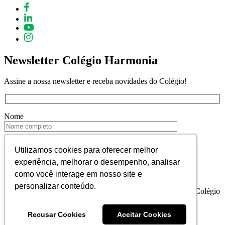
Newsletter Colégio Harmonia
Assine a nossa newsletter e receba novidades do Colégio!
Nome
E-mail
Utilizamos cookies para oferecer melhor
Utilizamos cookies para oferecer melhor
experiência, melhorar o desempenho, analisar
experiência, melhorar o desempenho, analisar
como você interage em nosso site e
como você interage em nosso site e
personalizar conteúdo.
personalizar conteúdo.
Declaro que estou de acordo em receber informativos do Colégio
Harmonia.
Recusar Cookies
Recusar Cookies
Aceitar Cookies
Aceitar Cookies
Colégio Harmonia © 2023. Todos os direitos reservados.