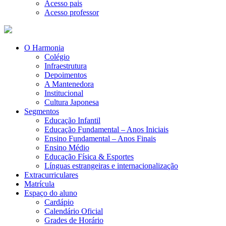
Acesso pais
Acesso professor
O Harmonia
Colégio
Infraestrutura
Depoimentos
A Mantenedora
Institucional
Cultura Japonesa
Segmentos
Educação Infantil
Educação Fundamental – Anos Iniciais
Ensino Fundamental – Anos Finais
Ensino Médio
Educação Física & Esportes
Línguas estrangeiras e internacionalização
Extracurriculares
Matrícula
Espaço do aluno
Cardápio
Calendário Oficial
Grades de Horário