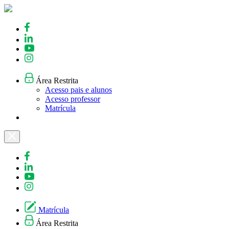
Skip
to
content
Área Restrita
Acesso pais e alunos
Acesso professor
Matrícula
Matrícula
Área Restrita