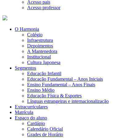
Acesso pais
Acesso professor
O Harmonia
Colégio
Infraestrutura
Depoimentos
A Mantenedora
Institucional
Cultura Japonesa
Segmentos
Educação Infantil
Educação Fundamental – Anos Iniciais
Ensino Fundamental – Anos Finais
Ensino Médio
Educação Física & Esportes
Línguas estrangeiras e internacionalização
Extracurriculares
Matrícula
Espaço do aluno
Cardápio
Calendário Oficial
Grades de Horário