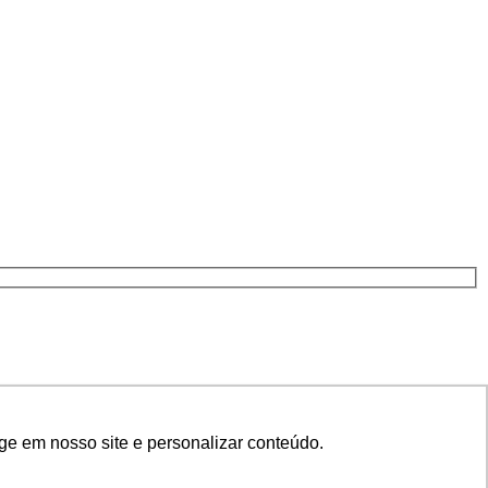
ge em nosso site e personalizar conteúdo.
ge em nosso site e personalizar conteúdo.