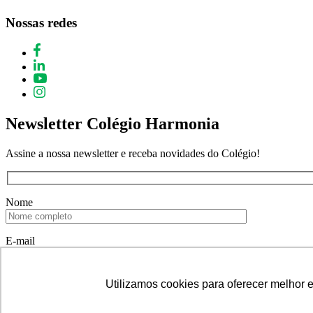
Nossas redes
Newsletter Colégio Harmonia
Assine a nossa newsletter e receba novidades do Colégio!
Nome
E-mail
Utilizamos cookies para oferecer melhor 
Utilizamos cookies para oferecer melhor 
Declaro que estou de acordo em receber informativos do Colégio