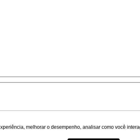
experiência, melhorar o desempenho, analisar como você intera
experiência, melhorar o desempenho, analisar como você intera
 Harmonia.