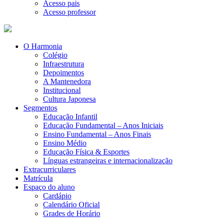
Acesso pais
Acesso professor
O Harmonia
Colégio
Infraestrutura
Depoimentos
A Mantenedora
Institucional
Cultura Japonesa
Segmentos
Educação Infantil
Educação Fundamental – Anos Iniciais
Ensino Fundamental – Anos Finais
Ensino Médio
Educação Física & Esportes
Línguas estrangeiras e internacionalização
Extracurriculares
Matrícula
Espaço do aluno
Cardápio
Calendário Oficial
Grades de Horário