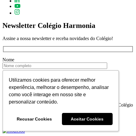
Newsletter Colégio Harmonia
Assine a nossa newsletter e receba novidades do Colégio!
Nome
E-mail
Utilizamos cookies para oferecer melhor
Utilizamos cookies para oferecer melhor
experiência, melhorar o desempenho, analisar
experiência, melhorar o desempenho, analisar
como você interage em nosso site e
como você interage em nosso site e
personalizar conteúdo.
personalizar conteúdo.
Declaro que estou de acordo em receber informativos do Colégio
Harmonia.
Recusar Cookies
Recusar Cookies
Aceitar Cookies
Aceitar Cookies
Colégio Harmonia © 2023. Todos os direitos reservados.