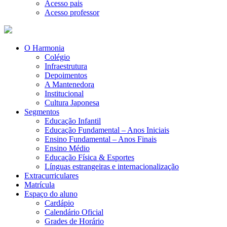
Acesso pais
Acesso professor
O Harmonia
Colégio
Infraestrutura
Depoimentos
A Mantenedora
Institucional
Cultura Japonesa
Segmentos
Educação Infantil
Educação Fundamental – Anos Iniciais
Ensino Fundamental – Anos Finais
Ensino Médio
Educação Física & Esportes
Línguas estrangeiras e internacionalização
Extracurriculares
Matrícula
Espaço do aluno
Cardápio
Calendário Oficial
Grades de Horário