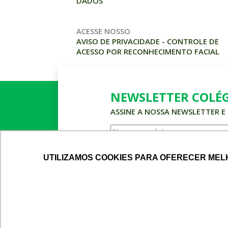
DADOS
ACESSE NOSSO
AVISO DE PRIVACIDADE - CONTROLE DE
ACESSO POR RECONHECIMENTO FACIAL
NEWSLETTER COLÉ
ASSINE A NOSSA NEWSLETTER E
UTILIZAMOS COOKIES PARA OFERECER MEL
UTILIZAMOS COOKIES PARA OFERECER MEL
DECLARO QUE ESTOU DE AC
COLÉGIO HARMONIA © 2023. TODOS OS DIREI