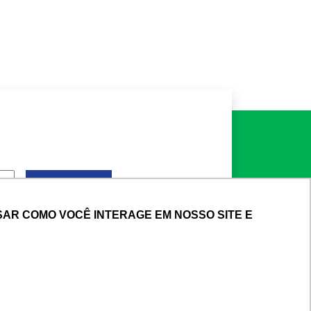
AR COMO VOCÊ INTERAGE EM NOSSO SITE E
AR COMO VOCÊ INTERAGE EM NOSSO SITE E