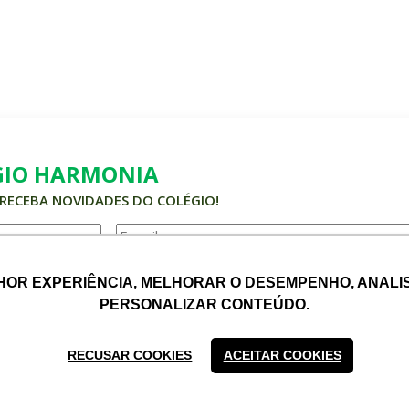
GIO HARMONIA
 RECEBA NOVIDADES DO COLÉGIO!
HOR EXPERIÊNCIA, MELHORAR O DESEMPENHO, ANALIS
HOR EXPERIÊNCIA, MELHORAR O DESEMPENHO, ANALIS
ORDO EM RECEBER INFORMATIVOS DO COLÉGIO HARMONIA.
PERSONALIZAR CONTEÚDO.
PERSONALIZAR CONTEÚDO.
RECUSAR COOKIES
RECUSAR COOKIES
ACEITAR COOKIES
ACEITAR COOKIES
TOS RESERVADOS.