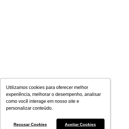
Utilizamos cookies para oferecer melhor
Utilizamos cookies para oferecer melhor
experiência, melhorar o desempenho, analisar
experiência, melhorar o desempenho, analisar
como você interage em nosso site e
como você interage em nosso site e
personalizar conteúdo.
personalizar conteúdo.
Recusar Cookies
Recusar Cookies
Aceitar Cookies
Aceitar Cookies