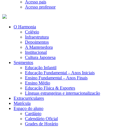
Acesso pais
Acesso professor
O Harmonia
Colégio
Infraestrutura
Depoimentos
A Mantenedora
Institucional
Cultura Japonesa
Segmentos
Educação Infantil
Educação Fundamental – Anos Iniciais
Ensino Fundamental – Anos Finais
Ensino Médio
Educação Física & Esportes
Línguas estrangeiras e internacionalização
Extracurriculares
Matrícula
Espaço do aluno
Cardápio
Calendário Oficial
Grades de Horário