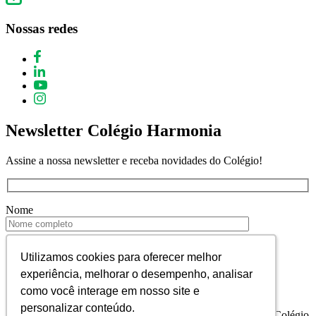
Nossas redes
Newsletter Colégio Harmonia
Assine a nossa newsletter e receba novidades do Colégio!
Nome
E-mail
Utilizamos cookies para oferecer melhor
Utilizamos cookies para oferecer melhor
experiência, melhorar o desempenho, analisar
experiência, melhorar o desempenho, analisar
como você interage em nosso site e
como você interage em nosso site e
personalizar conteúdo.
personalizar conteúdo.
Declaro que estou de acordo em receber informativos do Colégio