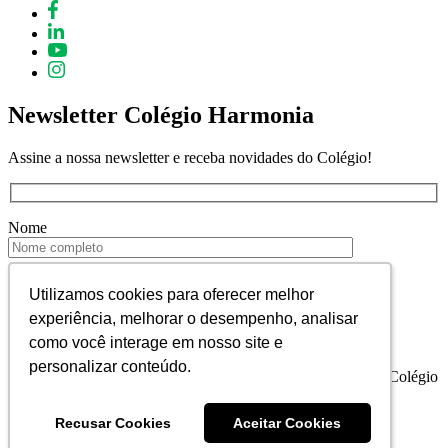
Newsletter Colégio Harmonia
Assine a nossa newsletter e receba novidades do Colégio!
Nome
E-mail
Utilizamos cookies para oferecer melhor
Utilizamos cookies para oferecer melhor
experiência, melhorar o desempenho, analisar
experiência, melhorar o desempenho, analisar
como você interage em nosso site e
como você interage em nosso site e
personalizar conteúdo.
personalizar conteúdo.
Declaro que estou de acordo em receber informativos do Colégio
Harmonia.
Recusar Cookies
Recusar Cookies
Aceitar Cookies
Aceitar Cookies
Colégio Harmonia © 2023. Todos os direitos reservados.