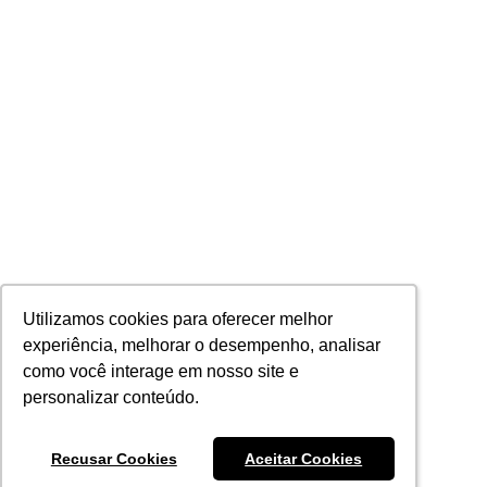
Utilizamos cookies para oferecer melhor
Utilizamos cookies para oferecer melhor
experiência, melhorar o desempenho, analisar
experiência, melhorar o desempenho, analisar
como você interage em nosso site e
como você interage em nosso site e
personalizar conteúdo.
personalizar conteúdo.
Recusar Cookies
Recusar Cookies
Aceitar Cookies
Aceitar Cookies