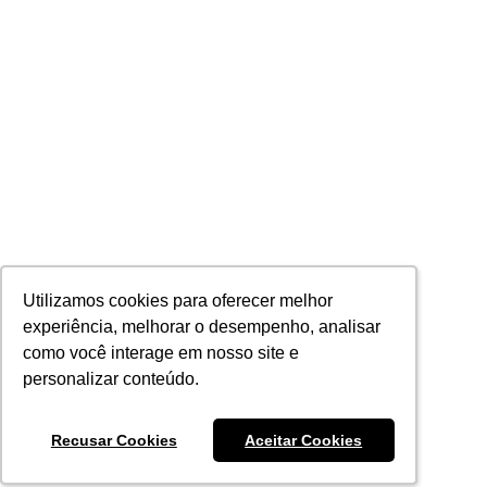
Utilizamos cookies para oferecer melhor
Utilizamos cookies para oferecer melhor
experiência, melhorar o desempenho, analisar
experiência, melhorar o desempenho, analisar
como você interage em nosso site e
como você interage em nosso site e
personalizar conteúdo.
personalizar conteúdo.
Recusar Cookies
Recusar Cookies
Aceitar Cookies
Aceitar Cookies