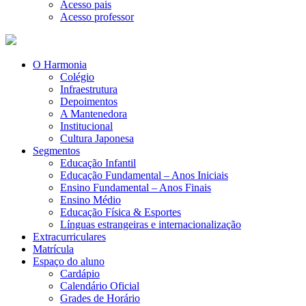
Acesso pais
Acesso professor
O Harmonia
Colégio
Infraestrutura
Depoimentos
A Mantenedora
Institucional
Cultura Japonesa
Segmentos
Educação Infantil
Educação Fundamental – Anos Iniciais
Ensino Fundamental – Anos Finais
Ensino Médio
Educação Física & Esportes
Línguas estrangeiras e internacionalização
Extracurriculares
Matrícula
Espaço do aluno
Cardápio
Calendário Oficial
Grades de Horário