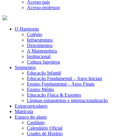
Acesso pais
Acesso professor
O Harmonia
Colégio
Infraestrutura
Depoimentos
A Mantenedora
Institucional
Cultura Japonesa
Segmentos
Educação Infantil
Educação Fundamental – Anos Iniciais
Ensino Fundamental – Anos Finais
Ensino Médio
Educação Física & Esportes
Línguas estrangeiras e internacionalização
Extracurriculares
Matrícula
Espaço do aluno
Cardápio
Calendário Oficial
Grades de Horário