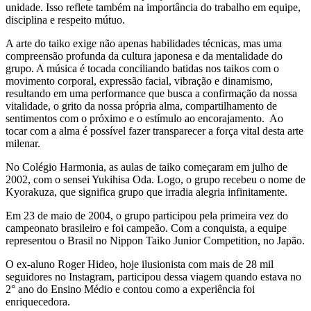
unidade. Isso reflete também na importância do trabalho em equipe,
disciplina e respeito mútuo.
A arte do taiko exige não apenas habilidades técnicas, mas uma
compreensão profunda da cultura japonesa e da mentalidade do
grupo. A música é tocada conciliando batidas nos taikos com o
movimento corporal, expressão facial, vibração e dinamismo,
resultando em uma performance que busca a confirmação da nossa
vitalidade, o grito da nossa própria alma, compartilhamento de
sentimentos com o próximo e o estímulo ao encorajamento. Ao
tocar com a alma é possível fazer transparecer a força vital desta arte
milenar.
No Colégio Harmonia, as aulas de taiko começaram em julho de
2002, com o sensei Yukihisa Oda. Logo, o grupo recebeu o nome de
Kyorakuza, que significa grupo que irradia alegria infinitamente.
Em 23 de maio de 2004, o grupo participou pela primeira vez do
campeonato brasileiro e foi campeão. Com a conquista, a equipe
representou o Brasil no Nippon Taiko Junior Competition, no Japão.
O ex-aluno Roger Hideo, hoje ilusionista com mais de 28 mil
seguidores no Instagram, participou dessa viagem quando estava no
2° ano do Ensino Médio e contou como a experiência foi
enriquecedora.