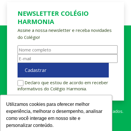
NEWSLETTER COLÉGIO
HARMONIA
Assine a nossa newsletter e receba novidades
do Colégio!
Declaro que estou de acordo em receber
informativos do Colégio Harmonia.
Utilizamos cookies para oferecer melhor
Utilizamos cookies para oferecer melhor
Colégio Harmonia © 2023. Todos os direitos reservados.
experiência, melhorar o desempenho, analisar
experiência, melhorar o desempenho, analisar
como você interage em nosso site e
como você interage em nosso site e
personalizar conteúdo.
personalizar conteúdo.