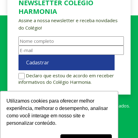
NEWSLETTER COLÉGIO
HARMONIA
Assine a nossa newsletter e receba novidades
do Colégio!
Declaro que estou de acordo em receber
informativos do Colégio Harmonia.
Utilizamos cookies para oferecer melhor
Utilizamos cookies para oferecer melhor
Colégio Harmonia © 2023. Todos os direitos reservados.
experiência, melhorar o desempenho, analisar
experiência, melhorar o desempenho, analisar
como você interage em nosso site e
como você interage em nosso site e
personalizar conteúdo.
personalizar conteúdo.