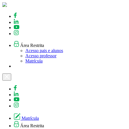
Skip
to
content
Área Restrita
Acesso pais e alunos
Acesso professor
Matrícula
Matrícula
Área Restrita