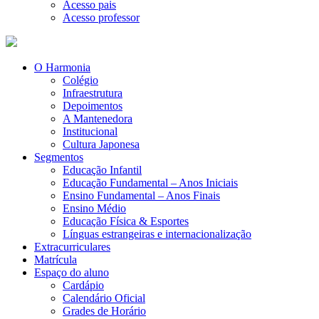
Acesso pais
Acesso professor
O Harmonia
Colégio
Infraestrutura
Depoimentos
A Mantenedora
Institucional
Cultura Japonesa
Segmentos
Educação Infantil
Educação Fundamental – Anos Iniciais
Ensino Fundamental – Anos Finais
Ensino Médio
Educação Física & Esportes
Línguas estrangeiras e internacionalização
Extracurriculares
Matrícula
Espaço do aluno
Cardápio
Calendário Oficial
Grades de Horário