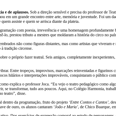
ia e de aplausos.
Sob a direção sensível e precisa do professor de Tea
ormou em um grande encontro entre arte, memória e juventude. Foi um 
 quem assiste e quem se arrisca diante da plateia.
gramação com poesia, irreverência e uma homenagem profundamente bra
zê-lo, prestou tributo a mestres que moldaram a história do circo no país
 lembrados não como figuras distantes, mas como artistas que viveram e
 à tradição circense.
bre o próprio fazer teatral. Seis amigos, completamente inexperientes
vibrar. Entre tropeços, improvisos, marcações reinventadas e figurinos 
cos hilários e interpretações improváveis, conquistaram o público com
omo explica o professor Joca. “Eu vejo o teatro pedagógico como algo 
rir, se transformar, tudo aos poucos. Aqui, no Colégio Harmonia, trab
 teatro”, disse.
al dentro da programação, fruto do projeto
‘Entre Contos e Cantos’
, de
have de ouro, os alunos cantaram
‘João e Maria’
, de Chico Buarque, em
riativo. Dos exercícios de expressão corporal ao estudo de personagens,